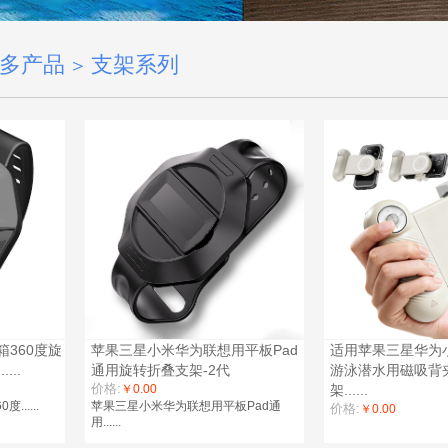
多产品
支架系列
＞
箱360度旋
苹果三星小米华为联想用平板Pad
适用苹果三星华为
...
通用旋转折叠支架-2代
游泳潜水用磁吸背
价格:
￥0.00
架......
......
苹果三星小米华为联想用平板Pad通
价格:
￥0.00
用......